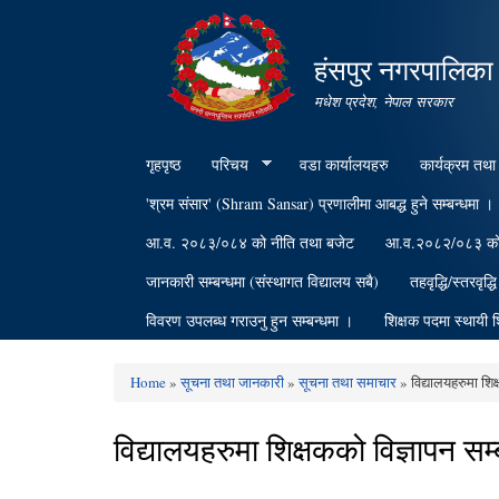
हंसपुर नगरपालिका
मधेश प्रदेश, नेपाल सरकार
गृहपृष्ठ
परिचय
वडा कार्यालयहरु
कार्यक्रम तथा
'श्रम संसार' (Shram Sansar) प्रणालीमा आबद्ध हुने सम्बन्धमा ।
आ.व. २०८३/०८४ को नीति तथा बजेट
आ.व.२०८२/०८३ को वि
जानकारी सम्बन्धमा (संस्थागत विद्यालय सबै)
तहवृद्धि/स्तरवृद्
विवरण उपलब्ध गराउनु हुन सम्बन्धमा ।
शिक्षक पदमा स्थायी श
Home
»
सूचना तथा जानकारी
»
सूचना तथा समाचार
» विद्यालयहरुमा शिक
You are here
विद्यालयहरुमा शिक्षकको विज्ञापन सम