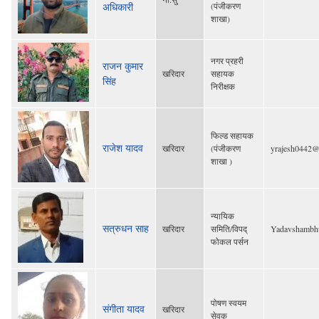
अधिकारी
(पंजीकरण
शाखा)
नगर प्रहरी
राजन कुमार
खरिदार
सहायक
सिंह
निरीक्षक
फिल्ड सहायक
राजेश यादव
खरिदार
(पंजीकरण
yrajesh0442@
शाखा )
न्यायिक
सत्रुधन साह
खरिदार
समिति/विपद्
Yadavshambh
फोकल पर्सन
पोषण स्वयम
संगीता यादव
खरिदार
सेवक