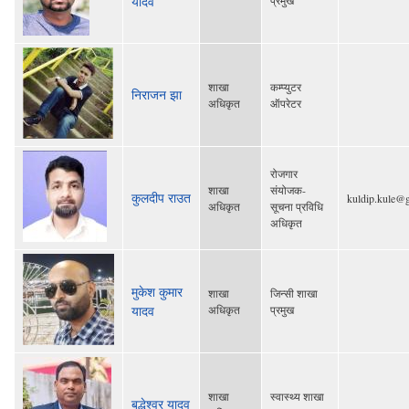
यादव
प्रमुख
शाखा
कम्प्युटर
निराजन झा
अधिकृत
ऑपरेटर
रोजगार
शाखा
संयोजक-
कुलदीप राउत
kuldip.kule@
अधिकृत
सूचना प्रविधि
अधिकृत
मुकेश कुमार
शाखा
जिन्सी शाखा
यादव
अधिकृत
प्रमुख
शाखा
स्वास्थ्य शाखा
बुद्धेश्वर यादव