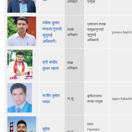
अधिकृत
प्रमुख
राकेश कुमार
प्रशासन शाखा
मण्डल(गुनासो
शाखा
प्रमुख/गुनासो
gunaso.hnp@
सुनुवाई
अधिकृत
सुनुवाई
अधिकारी
अधिकारी)
श्री संजीव
लेखा
कुमार महतो
अधिकृत
राजीव कुमार
कृषि/राजस्व
ना.सु
rajeev.baba2
यादव
शाखा प्रमुख
MIS
सुदेश
Operator
ना.सु