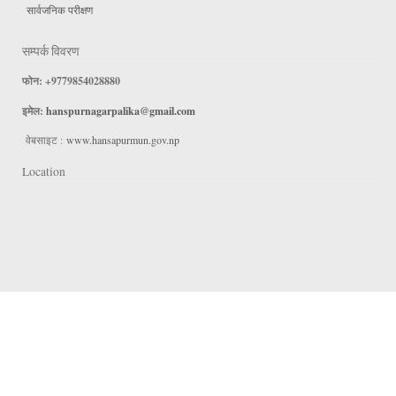
सार्वजनिक परीक्षण
सम्पर्क विवरण
फोन: +9779854028880
इमेल:
hanspurnagarpalika@gmail.com
वेबसाइट :
www.hansapurmun.gov.np
Location