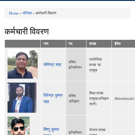
Home
»
परिचय
» कर्मचारी विवरण
You are here
कर्मचारी विवरण
नाम
पद
शाखा
ईमेल
प्राविधिक
बरिष्ठ
सोमेन्द्र साह
शाखा 'ख'
इन्जिनियर
प्रमुख
शिक्षा शाखा
धिरेन्द्र कुमार
बरिष्ठ
प्रमुख(अधिकृत
dhirendrasah
साह
अधिकृत
सातौ)
बिष्णु कुमार
योजना शाखा
इन्जिनियर