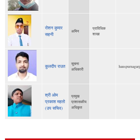
रोशन कुमार
प्राविधिक
अमिन
सहनी
शाखा
सूचना
कुलदीप राउत
hanspurnagar
अधिकारी
श्री ओम
प्रमुख
प्रकाश महतो
प्रशासकीय
अधिकृत
(उप सचिव)