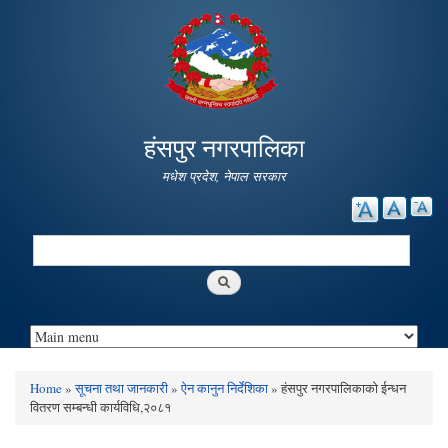
Skip to
main
content
हंसपुर नगरपालिका
मधेश प्रदेश, नेपाल सरकार
Search
Search form
Home
»
सूचना तथा जानकारी
»
ऐन कानुन निर्देशिका
» हंसपुर नगरपालिकाको ईन्धन
You are here
वितरण सम्बन्धी कार्यविधि,२०८१